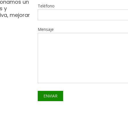
cionamos un
Teléfono
s y
va, mejorar
Mensaje